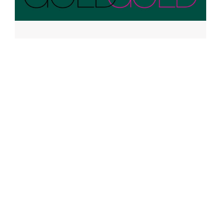
11. DEZEMBER 2025
Wettbewerb HOLZSTEINGOLD
2025
Ausstellung HOLZSTEINGOLD unterstützt
von der Danner-Stiftung im Steinsaal
des städtischen Berufsschulzentrums
für das Bau- und Kunsthandwerk
Preisverleihung und Vernissage
Donnerstag 11.12.2025, 15:00 […]
MEHR