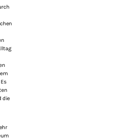
urch
schen
en
lltag
den
dem
 Es
ten
 die
ehr
seum