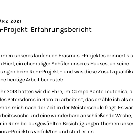
ÄRZ 2021
Projekt: Erfahrungsbericht
hmen unseres laufenden Erasmus+-Projektes erinnert si
n Hierl, ein ehemaliger Schüler unseres Hauses, an seine
rungen beim Rom-Projekt – und was diese Zusatzqualifik
ine heutige Arbeit bedeutet:
ahr 2019 hatten wir die Ehre, im Campo Santo Teutonico, 
es Petersdoms in Rom zu arbeiten“, das erzähle ich als er
an mich nach der Zeit in der Meisterschule fragt. Es war
 Arbeitswoche und eine wunderbare anschließende Woche, 
ir in Rom bei ausgewählten Besichtigungen Themen unse
us+-Projektes verfolgten und studierten.