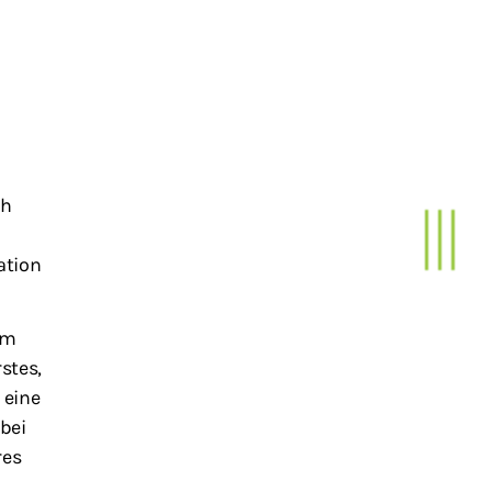
ch
ation
am
stes,
 eine
bei
res