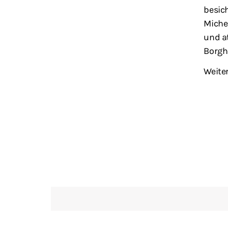
besic
Miche
und a
Borgh
Weite