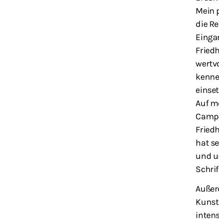
Mein 
die R
Einga
Fried
wertv
kennen
einset
Auf m
Campo
Fried
hat s
und u
Schrif
Außer
Kunst
inten