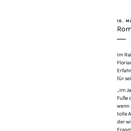
16. M
Rom-
Im Ra
Floria
Erfah
für se
„Im J
Fuße d
wenn m
tolle
der w
Erasm