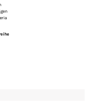
n
igen
eria
reihe