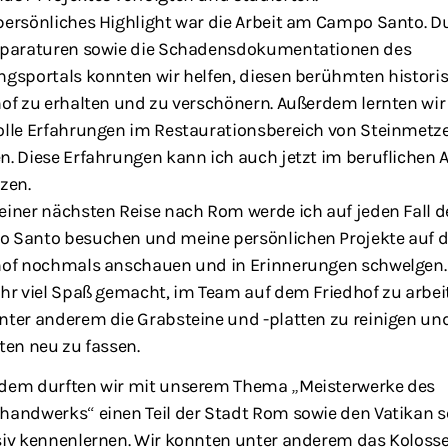
persönliches Highlight war die Arbeit am Campo Santo. D
eparaturen sowie die Schadensdokumentationen des
ngsportals konnten wir helfen, diesen berühmten histori
hof zu erhalten und zu verschönern. Außerdem lernten wir
olle Erfahrungen im Restaurationsbereich von Steinmetz
. Diese Erfahrungen kann ich auch jetzt im beruflichen A
zen.
einer nächsten Reise nach Rom werde ich auf jeden Fall 
 Santo besuchen und meine persönlichen Projekte auf 
hof nochmals anschauen und in Erinnerungen schwelgen.
ehr viel Spaß gemacht, im Team auf dem Friedhof zu arbei
nter anderem die Grabsteine und -platten zu reinigen und
ten neu zu fassen.
dem durften wir mit unserem Thema „Meisterwerke des
handwerks“ einen Teil der Stadt Rom sowie den Vatikan s
siv kennenlernen. Wir konnten unter anderem das Kolos